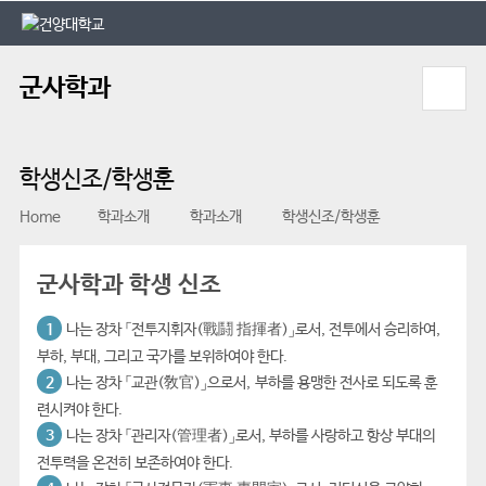
본문 바로가기
대메뉴 바로가기
군사학과
학생신조/학생훈
Home
학과소개
학과소개
학생신조/학생훈
군사학과 학생 신조
1
나는 장차 「전투지휘자(戰鬪 指揮者)」로서, 전투에서 승리하여,
부하, 부대, 그리고 국가를 보위하여야 한다.
2
나는 장차 「교관(敎官)」으로서, 부하를 용맹한 전사로 되도록 훈
련시켜야 한다.
3
나는 장차 「관리자(管理者)」로서, 부하를 사랑하고 항상 부대의
전투력을 온전히 보존하여야 한다.