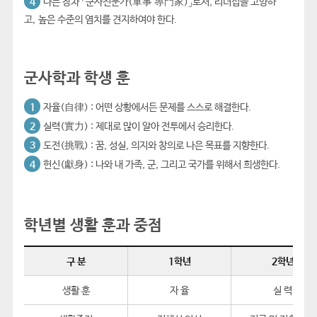
4
나는 장차 「군사전문가(軍事 專門家)」로서, 리더십을 고양하
고, 높은 수준의 염치를 견지하여야 한다.
군사학과 학생 훈
1
자율(自律) : 어떤 상황에서든 문제를 스스로 해결한다.
2
실력(實力) : 제대로 많이 알아 전투에서 승리한다.
3
도전(挑戰) : 꿈, 성실, 의지와 창의로 나은 목표를 지향한다.
4
헌신(獻身) : 나와 내 가족, 군, 그리고 국가를 위해서 희생한다.
학년별 생활 훈과 중점
구 분
1학년
2학년
생활 훈
자 율
실 력