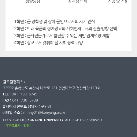
생활중점
정체성 인식
전공 및 진출 선택
1학년 : 군 장학생 및 장차 군인으로서의 자기 인식
2학년 : 미래 육군의 정예장교와 사회인재로서의 진출 방향 선택
3학년 : 군사전문가로서 발전할 수 있는 제반 잠재역량 개발
4학년 : 장교로서 갖춰야 할 지휘 능력 배양
글로컬캠퍼스 :
32992 충청남도 논산시 대학로 121 건양대학교 경상학관 113호
TEL :
041-730-5745
FAX :
041-730-5738
홈페이지 콘텐츠 담당자 :
구민정
이메일 주소 :
minny01@konyang.ac.kr
COPYRIGHT(C)
KONYANG UNIVERSITY.
ALL RIGHTS RESERVED.
[ 개인정보처리방침 ]