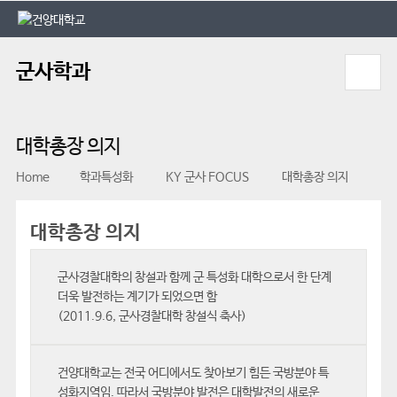
본문 바로가기
대메뉴 바로가기
군사학과
대학총장 의지
Home
학과특성화
KY 군사 FOCUS
대학총장 의지
대학총장 의지
군사경찰대학의 창설과 함께 군 특성화 대학으로서 한 단계
더욱 발전하는 계기가 되었으면 함
(2011.9.6, 군사경찰대학 창설식 축사)
건양대학교는 전국 어디에서도 찾아보기 힘든 국방분야 특
성화지역임. 따라서 국방분야 발전은 대학발전의 새로운