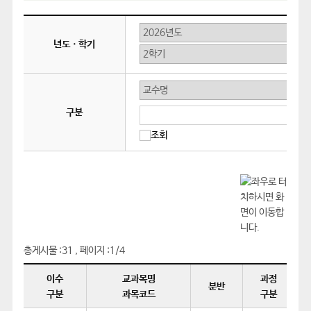
년도ㆍ학기
구분
검
색
어
총게시물 :
31
,
페이지 :
1/4
이수
교과목명
과정
분반
구분
과목코드
구분