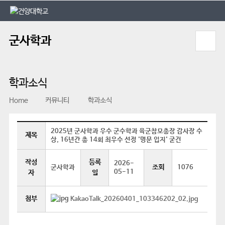
본문 바로가기
대메뉴 바로가기
군사학과
학과소식
Home
커뮤니티
학과소식
2025년 군사학과 우수 군수학과 육군참모총장 감사장 수
제목
상, 16년간 총 14회 최우수 선정 '명문 입지' 굳건
작성
등록
2026-
조회
군사학과
1076
05-11
자
일
첨부
KakaoTalk_20260401_103346202_02.jpg